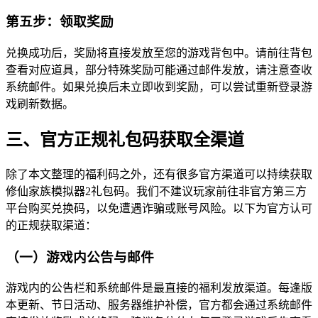
第五步：领取奖励
兑换成功后，奖励将直接发放至您的游戏背包中。请前往背包
查看对应道具，部分特殊奖励可能通过邮件发放，请注意查收
系统邮件。如果兑换后未立即收到奖励，可以尝试重新登录游
戏刷新数据。
三、官方正规礼包码获取全渠道
除了本文整理的福利码之外，还有很多官方渠道可以持续获取
修仙家族模拟器2礼包码。我们不建议玩家前往非官方第三方
平台购买兑换码，以免遭遇诈骗或账号风险。以下为官方认可
的正规获取渠道：
（一）游戏内公告与邮件
游戏内的公告栏和系统邮件是最直接的福利发放渠道。每逢版
本更新、节日活动、服务器维护补偿，官方都会通过系统邮件