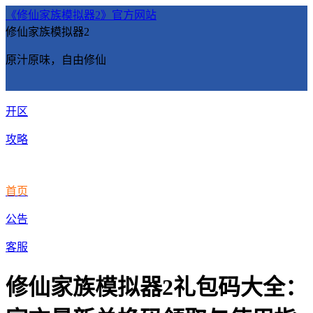
《修仙家族模拟器2》官方网站
修仙家族模拟器2
原汁原味，自由修仙
开区
攻略
首页
公告
客服
修仙家族模拟器2礼包码大全：