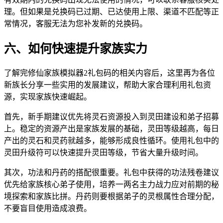
理。但如果是兑换码已过期、已达使用上限、渠道不匹配等正
常情况，客服无法为您补发新的兑换码。
六、如何快速提升家族实力
了解完修仙家族模拟器2礼包码的相关内容后，这里再为各位
新族长分享一些实用的发展建议，帮助大家合理利用礼包资
源，实现家族快速崛起。
首先，新手期建议优先将灵石资源投入到灵田建设和弟子招募
上。稳定的资源产出是家族发展的基础，灵田等级越高，每日
产出的灵石和灵药就越多，能够形成良性循环。使用礼包中的
灵田升级符可以快速提升灵田等级，节省大量升级时间。
其次，功法和丹药的搭配很重要。礼包中获得的功法残卷建议
优先给家族核心弟子使用，培养一两名主力战力应对前期的秘
境探索和家族比拼。丹药则要根据弟子的灵根属性合理分配，
不要盲目使用造成浪费。