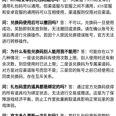
通用礼包码可以通用。但渠道服与官服之间不通用，iOS官服
和安卓官服的通用码可以互相使用，渠道服则仅限对应渠道。
问：兑换码使用后可以撤回吗？
答：不可以。兑换码一旦使用
成功，奖励即刻发放到账，无法撤回或退换。请在确认账号无
误后再进行兑换操作。若因个人原因兑换错误账号，官方无法
进行转移操作。
问：为什么有些兑换码别人能用我不能用？
答：可能存在以下
几种情况：一是该兑换码有使用次数上限，别人使用时还有剩
余次数，到您使用时已达上限；二是该兑换码为专属渠道码，
对方是对应渠道账号而您不是；三是您的账号之前已经使用过
同类兑换码，存在互斥关系。
问：礼包码里的道具都是绑定的吗？
答：通过官方兑换码获得
的所有道具均为绑定状态，无法进行交易或赠送。这是为了保
障游戏经济平衡，防止工作室批量刷取道具影响正常玩家的游
戏体验。
问：官方多久更新一次礼包码？
答：常驻礼包码更新周期较