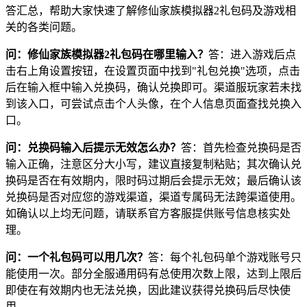
答汇总，帮助大家快速了解修仙家族模拟器2礼包码及游戏相
关的各类问题。
问：修仙家族模拟器2礼包码在哪里输入？
答：进入游戏后点
击右上角设置按钮，在设置页面中找到"礼包兑换"选项，点击
后在输入框中输入兑换码，确认兑换即可。渠道服玩家若未找
到该入口，可尝试点击个人头像，在个人信息页面查找兑换入
口。
问：兑换码输入后提示无效怎么办？
答：首先检查兑换码是否
输入正确，注意区分大小写，建议直接复制粘贴；其次确认兑
换码是否在有效期内，限时码过期后会提示无效；最后确认该
兑换码是否对应您的游戏渠道，渠道专属码无法跨渠道使用。
如确认以上均无问题，请联系官方客服提供账号信息核实处
理。
问：一个礼包码可以用几次？
答：每个礼包码单个游戏账号只
能使用一次。部分全服通用码有总使用次数上限，达到上限后
即使在有效期内也无法兑换，因此建议获得兑换码后尽快使
用。