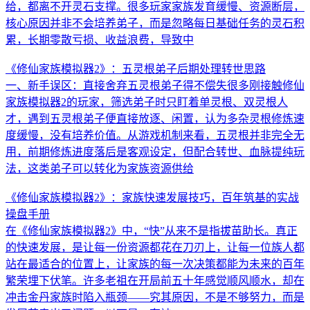
给，都离不开灵石支撑。很多玩家家族发育缓慢、资源断层，
核心原因并非不会培养弟子，而是忽略每日基础任务的灵石积
累，长期零散亏损、收益浪费，导致中
《修仙家族模拟器2》：五灵根弟子后期处理转世思路
一、新手误区：直接舍弃五灵根弟子得不偿失很多刚接触修仙
家族模拟器2的玩家，筛选弟子时只盯着单灵根、双灵根人
才，遇到五灵根弟子便直接放逐、闲置，认为多杂灵根修炼速
度缓慢，没有培养价值。从游戏机制来看，五灵根并非完全无
用，前期修炼进度落后是客观设定，但配合转世、血脉提纯玩
法，这类弟子可以转化为家族资源供给
《修仙家族模拟器2》：家族快速发展技巧，百年筑基的实战
操盘手册
在《修仙家族模拟器2》中，“快”从来不是指拔苗助长。真正
的快速发展，是让每一份资源都花在刀刃上，让每一位族人都
站在最适合的位置上，让家族的每一次决策都能为未来的百年
繁荣埋下伏笔。许多老祖在开局前五十年感觉顺风顺水，却在
冲击金丹家族时陷入瓶颈——究其原因，不是不够努力，而是