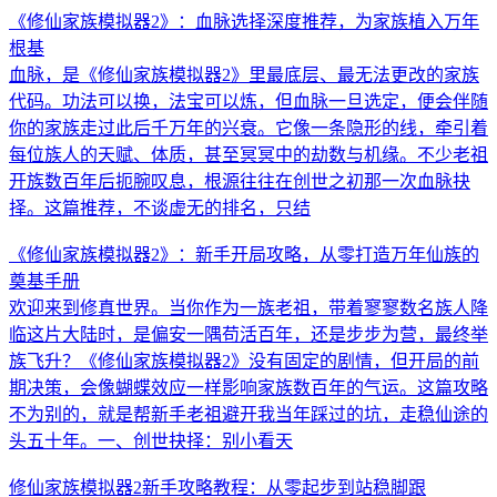
《修仙家族模拟器2》：血脉选择深度推荐，为家族植入万年
根基
血脉，是《修仙家族模拟器2》里最底层、最无法更改的家族
代码。功法可以换，法宝可以炼，但血脉一旦选定，便会伴随
你的家族走过此后千万年的兴衰。它像一条隐形的线，牵引着
每位族人的天赋、体质，甚至冥冥中的劫数与机缘。不少老祖
开族数百年后扼腕叹息，根源往往在创世之初那一次血脉抉
择。这篇推荐，不谈虚无的排名，只结
《修仙家族模拟器2》：新手开局攻略，从零打造万年仙族的
奠基手册
欢迎来到修真世界。当你作为一族老祖，带着寥寥数名族人降
临这片大陆时，是偏安一隅苟活百年，还是步步为营，最终举
族飞升？《修仙家族模拟器2》没有固定的剧情，但开局的前
期决策，会像蝴蝶效应一样影响家族数百年的气运。这篇攻略
不为别的，就是帮新手老祖避开我当年踩过的坑，走稳仙途的
头五十年。一、创世抉择：别小看天
修仙家族模拟器2新手攻略教程：从零起步到站稳脚跟