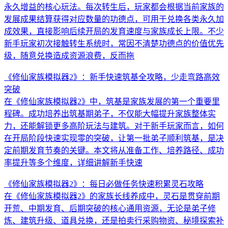
永久增益的核心玩法。每次转生后，玩家都会根据当前家族的
发展成果结算获得对应数量的功德点，可用于兑换各类永久加
成效果，直接影响后续开局的发育速度与家族成长上限。不少
新手玩家初次接触转生系统时，常因不清楚功德点的价值优先
级，随意兑换造成资源浪费，反而拖
《修仙家族模拟器2》：新手快速筑基全攻略，少走弯路高效
突破
在《修仙家族模拟器2》中，筑基是家族发展的第一个重要里
程碑。成功培养出筑基期弟子，不仅能大幅提升家族整体实
力，还能解锁更多高阶玩法与建筑。对于新手玩家而言，如何
在开局阶段快速实现零的突破，让第一批弟子顺利筑基，是决
定前期发育节奏的关键。本文将从准备工作、培养路径、成功
率提升等多个维度，详细讲解新手快速
《修仙家族模拟器2》：每日必做任务快速积累灵石攻略
在《修仙家族模拟器2》的家族长线养成中，灵石是贯穿前期
开荒、中期发育、后期突破的核心通用资源，无论是弟子修
炼、建筑升级、道具兑换，还是拍卖行采购物资、秘境探索补