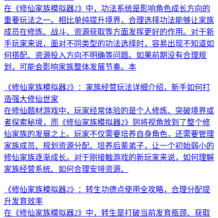
在《修仙家族模拟器2》中，功法系统是影响角色成长方向的
重要玩法之一。相比单纯提升境界，合理选择功法能够让家族
成员在修炼、战斗、资源获取等方面发挥更好的作用。对于新
手玩家来说，面对不同类型的功法选择时，容易出现不知道如
何搭配、资源投入方向不明确等问题。如果前期没有合理规
划，可能会影响家族整体发展节奏。本
《修仙家族模拟器2》：家族经营玩法详细介绍，新手如何打
造强大修仙世家
在修仙题材游戏中，玩家经常体验的是个人修炼、突破境界或
者探索秘境，而《修仙家族模拟器2》则将视角放到了整个修
仙家族的发展之上。玩家不仅需要培养自身角色，还需要管理
家族成员、规划资源分配、培养后辈弟子，让一个初始弱小的
修仙家族逐渐成长。对于刚接触游戏的新玩家来说，如何理解
家族经营系统、如何合理安排资源、
《修仙家族模拟器2》：转生功德点使用全攻略，合理分配提
升发育效率
在《修仙家族模拟器2》中，转生是打破当前发育瓶颈、获取