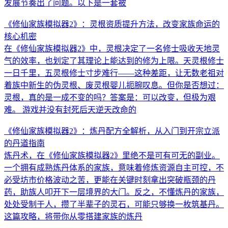
发展节奏出了问题。以下是一套被
《修仙家族模拟器2》：灵根资质提升方法，改变家族命运的
核心机密
在《修仙家族模拟器2》中，灵根决定了一名修士吸收天地灵
气的效率，也划定了其理论上能达到的修为上限。天灵根修士
一日千里，五灵根修士寸步难行——这种差距，让无数老祖对
着族中新生的伪灵根、废灵根婴儿扼腕叹息。但你是否想过：
灵根，真的是一成不变的吗？答案是：可以改变，但极为艰
难。 游戏并没有封死后天逆天改命的
《修仙家族模拟器2》：炼丹配方全解析，从入门到开宗立派
的丹道指南
炼丹术，在《修仙家族模拟器2》里绝不是可有可无的副业。
一个拥有成熟炼丹体系的家族，意味着修炼资源自主可控，不
必受坊市价格波动之苦，更能在关键时刻拿出突破瓶颈的丹
药，助族人叩开下一层境界的大门。反之，不懂炼丹的家族，
处处受制于人，攒了半辈子的灵石，可能只够换一枚筑基丹。
这篇攻略，将带你从零搭建家族的炼丹