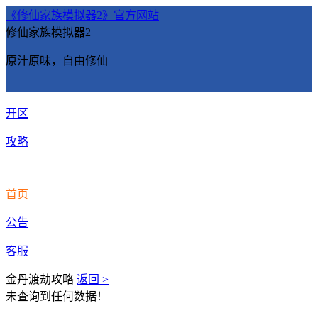
《修仙家族模拟器2》官方网站
修仙家族模拟器2
原汁原味，自由修仙
开区
攻略
首页
公告
客服
金丹渡劫攻略
返回 >
未查询到任何数据！