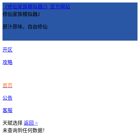
《修仙家族模拟器2》官方网站
修仙家族模拟器2
原汁原味，自由修仙
开区
攻略
首页
公告
客服
天赋选择
返回 >
未查询到任何数据！