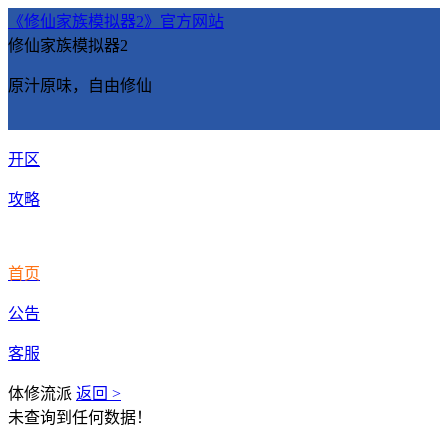
《修仙家族模拟器2》官方网站
修仙家族模拟器2
原汁原味，自由修仙
开区
攻略
首页
公告
客服
体修流派
返回 >
未查询到任何数据！