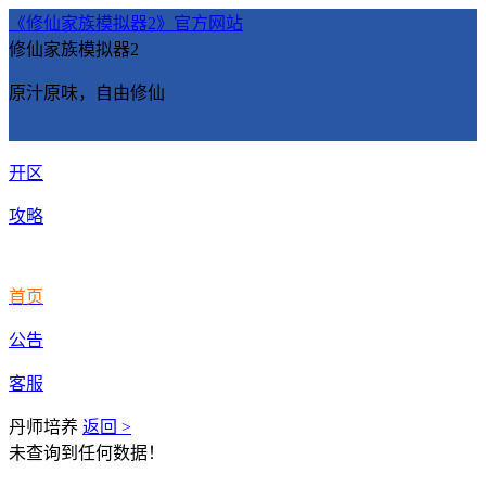
《修仙家族模拟器2》官方网站
修仙家族模拟器2
原汁原味，自由修仙
开区
攻略
首页
公告
客服
丹师培养
返回 >
未查询到任何数据！